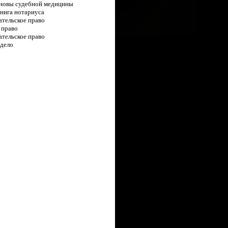
новы судебной медицины
книга нотариуса
тельское право
 право
тельское право
дело