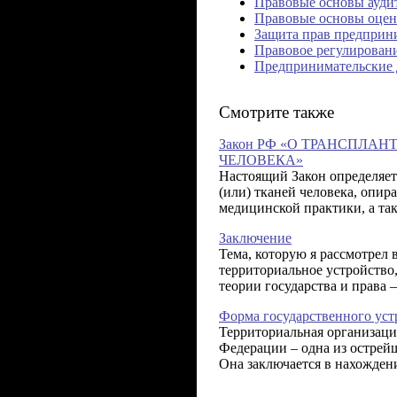
Правовые основы ауди
Правовые основы оцен
Защита прав предприн
Правовое регулирован
Предпринимательские
Смотрите также
Закон РФ «О ТРАНСПЛАН
ЧЕЛОВЕКА»
Настоящий Закон определяет
(или) тканей человека, опир
медицинской практики, а та
Заключение
Тема, которую я рассмотрел 
территориальное устройство,
теории государства и права –
Форма государственного уст
Территориальная организаци
Федерации – одна из острей
Она заключается в нахожден