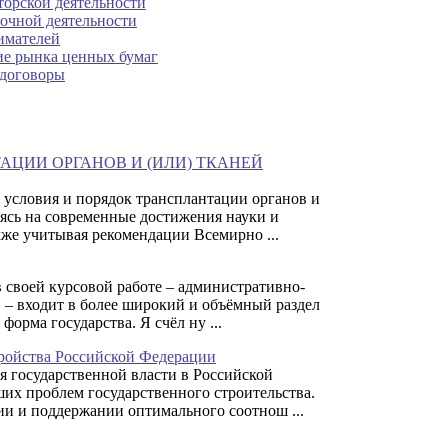
торской деятельности
очной деятельности
имателей
ие рынка ценных бумаг
 договоры
ТАЦИИ ОРГАНОВ И (ИЛИ) ТКАНЕЙ
 условия и порядок трансплантации органов и
аясь на современные достижения науки и
кже учитывая рекомендации Всемирно ...
в своей курсовой работе – административно-
 – входит в более широкий и объёмный раздел
 форма государства. Я счёл ну ...
ройства Российской Федерации
я государственной власти в Российской
ших проблем государственного строительства.
ии и поддержании оптимального соотнош ...