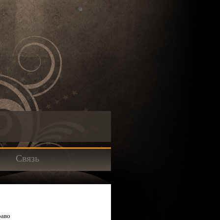
Связь
раво