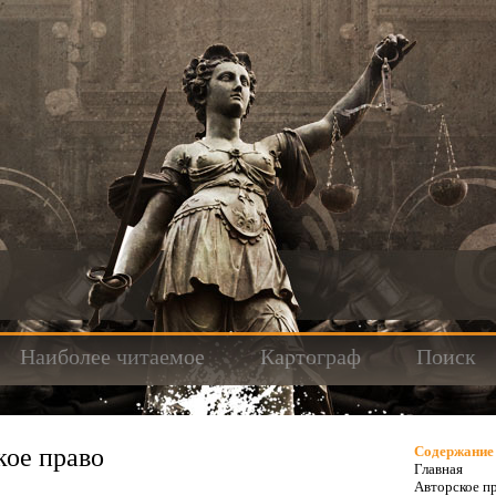
Наиболее читаемое
Картограф
Поиск
ое право
Содержание
Главная
Авторское п