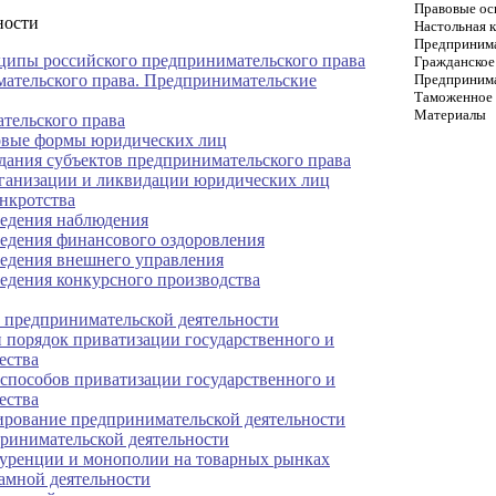
Правовые ос
ности
Настольная 
Предпринима
нципы российского предпринимательского права
Гражданское
ательского права. Предпринимательские
Предпринима
Таможенное 
Материалы
тельского права
овые формы юридических лиц
дания субъектов предпринимательского права
ганизации и ликвидации юридических лиц
нкротства
едения наблюдения
едения финансового оздоровления
едения внешнего управления
едения конкурсного производства
 предпринимательской деятельности
 порядок приватизации государственного и
ества
способов приватизации государственного и
ества
ирование предпринимательской деятельности
ринимательской деятельности
уренции и монополии на товарных рынках
амной деятельности