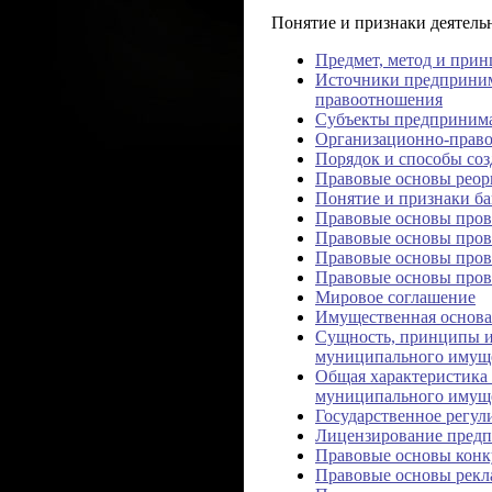
Понятие и признаки деятель
Предмет, метод и при
Источники предприним
правоотношения
Субъекты предпринима
Организационно-прав
Порядок и способы соз
Правовые основы реор
Понятие и признаки ба
Правовые основы пров
Правовые основы пров
Правовые основы пров
Правовые основы пров
Мировое соглашение
Имущественная основа
Сущность, принципы и
муниципального имущ
Общая характеристика 
муниципального имущ
Государственное регул
Лицензирование предп
Правовые основы конк
Правовые основы рекл