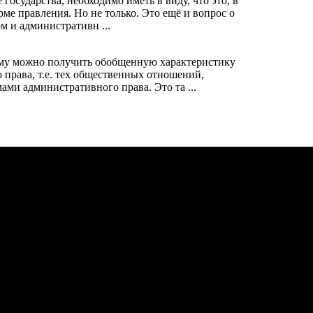
государства, необходимо иметь в виду, что это, в
рме правления. Но не только. Это ещё и вопрос о
м и административн ...
му можно получить обобщенную характеристику
 права, т.е. тех общественных отношений,
ми административного права. Это та ...