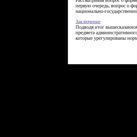
Рассматривая вопрос о форме 
первую очередь, вопрос о фо
националь­но-государственно
Заключение
Подводя итог вышесказанно
предмета административного
которые урегулированы норма