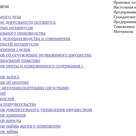
Правовые ос
 дела
Настольная 
Предпринима
ного дела
Гражданское
е деятельности нотариуса
Предпринима
Таможенное 
стью нотариусов
Материалы
ального производства
о делопроизводства и совершения
дписей нотариусом
верения сделок
ров об отчуждении недвижимого имущества
ариальной практике
ов ренты и пожизненного содержания с
ов залога
ов об ипотеке
с автотранспортными средствами
ний
нностей
а поручительства
ров доверительного управления имуществом
ов хранения
ров аренды
ров найма жилого помещения
ов займа