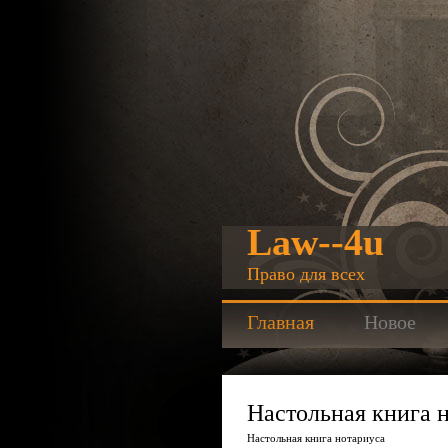
Law--4u
Право для всех
Главная
Новое
Настольная книга 
Настольная книга нотариуса