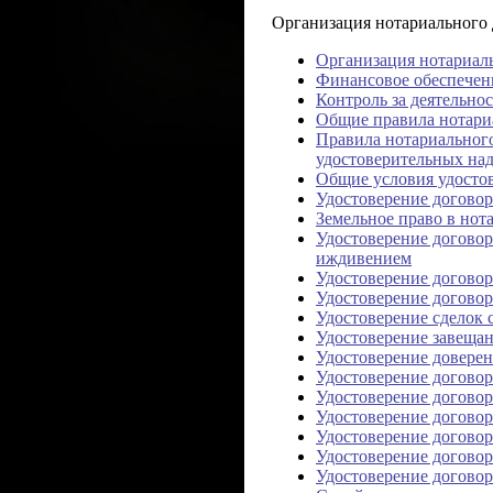
Организация нотариального
Организация нотариаль
Финансовое обеспечени
Контроль за деятельно
Общие правила нотари
Правила нотариальног
удостоверительных на
Общие условия удосто
Удостоверение догово
Земельное право в нот
Удостоверение договор
иждивением
Удостоверение договор
Удостоверение договор
Удостоверение сделок 
Удостоверение завеща
Удостоверение довере
Удостоверение договор
Удостоверение догово
Удостоверение договор
Удостоверение догово
Удостоверение догово
Удостоверение договор