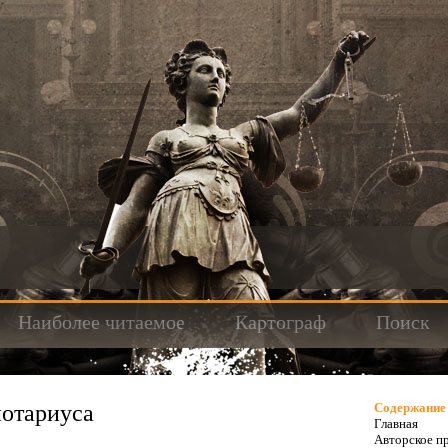
Наиболее читаемое
Картограф
Поиск
нотариуса
Содержание
Главная
Авторское п