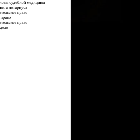
новы судебной медицины
книга нотариуса
тельское право
 право
тельское право
дело