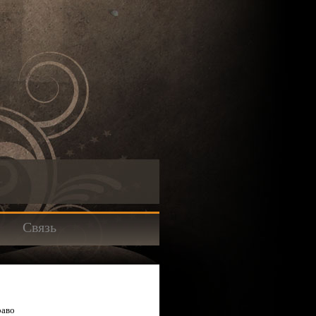
Связь
раво