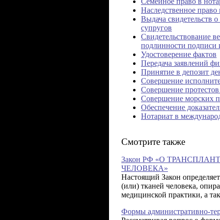
Семейное право в нота
Наследственное право 
Выдача свидетельств о
супругов
Свидетельствование ве
подлинности подписи 
Удостоверение фактов
Передача заявлений ф
Принятие в депозит д
Совершение исполнит
Совершение протестов
Совершение морских п
Обеспечение доказател
Нотариат в междунаро
Смотрите также
Закон РФ «О ТРАНСПЛАН
ЧЕЛОВЕКА»
Настоящий Закон определяет
(или) тканей человека, опир
медицинской практики, а та
Формы административно-тер