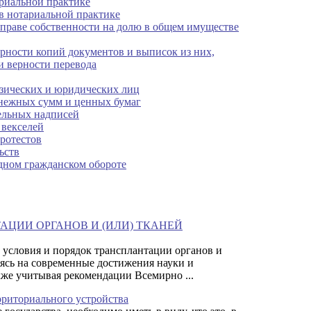
риальной практике
в нотариальной практике
 праве собственности на долю в общем имуществе
рности копий документов и выписок из них,
и верности перевода
изических и юридических лиц
енежных сумм и ценных бумаг
ельных надписей
 векселей
ротестов
ьств
дном гражданском обороте
ТАЦИИ ОРГАНОВ И (ИЛИ) ТКАНЕЙ
 условия и порядок трансплантации органов и
аясь на современные достижения науки и
кже учитывая рекомендации Всемирно ...
риториального устройства