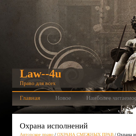
Law--4u
Право для всех
Главная
Новое
Наиболее читаемо
Охрана исполнений
Авторское право
/
ОХРАНА СМЕЖНЫХ ПРАВ
/ Охрана 