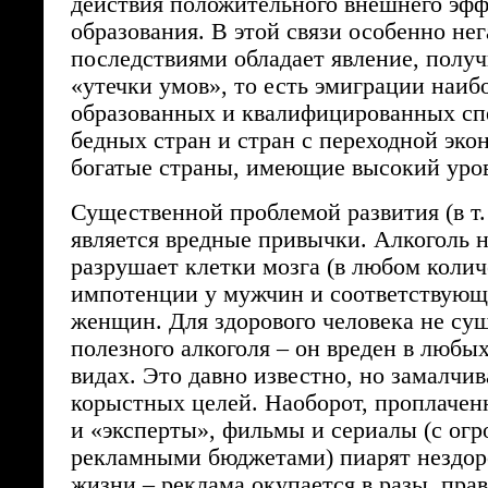
действия положительного внешнего эфф
образования. В этой связи особенно не
последствиями обладает явление, полу
«утечки умов», то есть эмиграции наиб
образованных и квалифицированных сп
бедных стран и стран с переходной эко
богатые страны, имеющие высокий уро
Существенной проблемой развития (в т. 
является вредные привычки. Алкоголь 
разрушает клетки мозга (в любом количе
импотенции у мужчин и соответствующ
женщин. Для здорового человека не су
полезного алкоголя – он вреден в любы
видах. Это давно известно, но замалчив
корыстных целей. Наоборот, проплаче
и «эксперты», фильмы и сериалы (с ог
рекламными бюджетами) пиарят нездор
жизни – реклама окупается в разы, пра