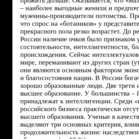
прожить дольше. Оказывается, что «ма
– наиболее выгодные женихи и предпо
мужчины-производители потомства. Пре
что спрос на «ботаников» у представит
прекрасного пола резко возрастет. До 
России наличие очков было признаком 
состоятельности, интеллигентности, бл
происхождения. Сейчас интеллектуалов
мире, переманивают из других стран (ут
они являются основным фактором экон
и благосостояния нации. В России бога
хорошо образованные люди. Две трети 
высшее образование. У большинства – 
принадлежат к интеллигенции. Среди «
российского бизнеса практически отсу
высшего образования. Ученые в качест
выделяют три основных критерия, вли
продолжительность жизни: наследственн